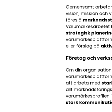
Gemensamt arbetar
vision, mission och
föreslå
marknadsst
Varumärkesarbetet k
strategisk planeri
varumärkesplattfor
eller förslag på
akti
Företag och verks
Om din organisation
varumärkesplattform 
att arbeta med
sta
allt marknadsföring
varumärkesprofilen.
stark kommunikati