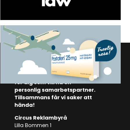
Postafen
Vi är en strategisk reklambyrå
för dig som vill ha en
personlig samarbetspartner.
Tillsammans får vi saker att
hända!
Circus Reklambyrå
Lilla Bommen 1