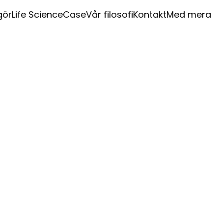
gör
Life Science
Case
Vår filosofi
Kontakt
Med mera