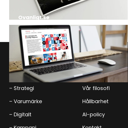
Ovanligt.se
Vad vi gör
Case
– Strategi
Vår filosofi
– Varumärke
Hållbarhet
– Digitalt
AI-policy
– Kampanj
Kontakt