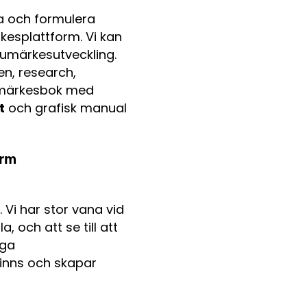
ra och formulera
kesplattform. Vi kan
rumärkesutveckling.
n, research,
arumärkesbok med
t
och grafisk manual
orm
 Vi har stor vana vid
, och att se till att
iga
finns och skapar