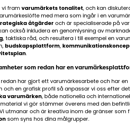
 vi fram
varumärkets tonalitet
, och kan diskute
 varumärkeslöfte med mera som ingår i en varumär
rategiska åtgärder
och är specialiserade på va
an också inkludera en genomlysning av marknade
ng
, taktiska råd, och resultera i till exempel en v
m,
budskapsplattform
,
kommunikationskoncep
vitetsplan
.
amheter som redan har en varumärkesplattf
 redan har gjort ett varumärkesarbete och har en
och en grafisk profil så anpassar vi oss efter det.
rka varumärken
, både nationella och internationella
smaterial vi gör stämmer överens med den befintl
 Vi utmanar och är kreativa inom de gränser som 
on
som syns hos dina målgrupper.