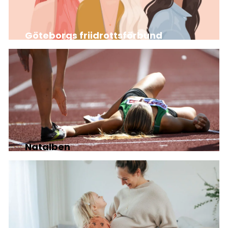
Göteborgs friidrottsförbund
Natalben