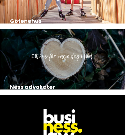
Götenehus
Ness advokater