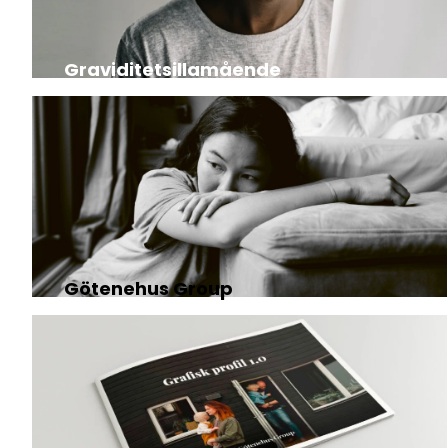
Graviditetsillamående
Götenehus Group