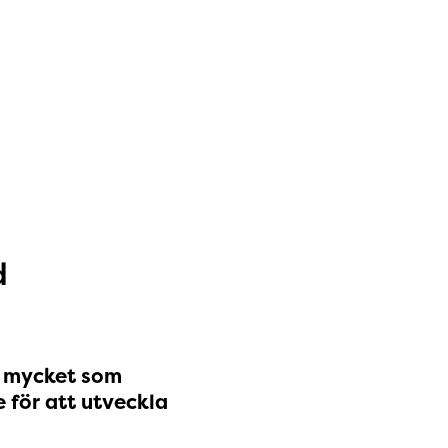
d
å mycket som
e för att utveckla