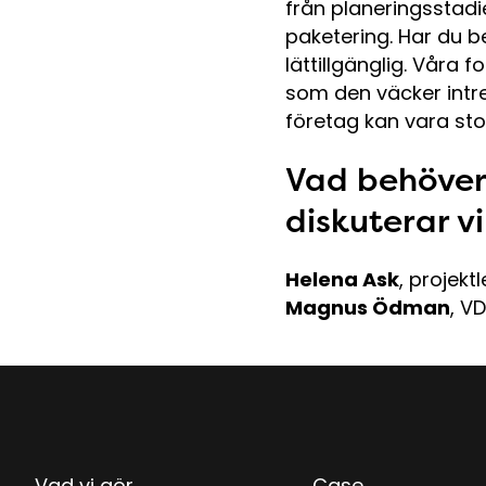
från planeringsstadie
paketering. Har du b
lättillgänglig. Våra
som den väcker intr
företag kan vara stol
Vad behöver 
diskuterar vi
Helena Ask
, projek
Magnus Ödman
, V
Vad vi gör
Case