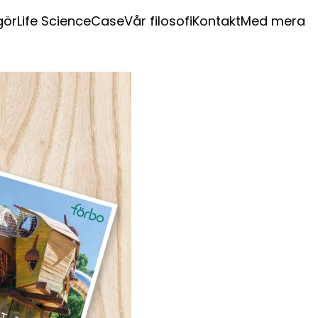
gör
Life Science
Case
Vår filosofi
Kontakt
Med mera