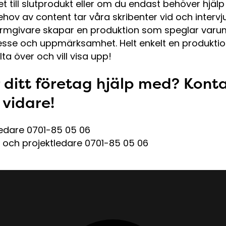
t till slutprodukt eller om du endast behöver hjäl
ehov av content tar våra skribenter vid och intervj
 formgivare skapar en produktion som speglar varu
esse och uppmärksamhet. Helt enkelt en produktio
ta över och vill visa upp!
ditt företag hjälp med? Konta
 vidare!
tledare 0701-85 05 06
D och projektledare 0701-85 05 06