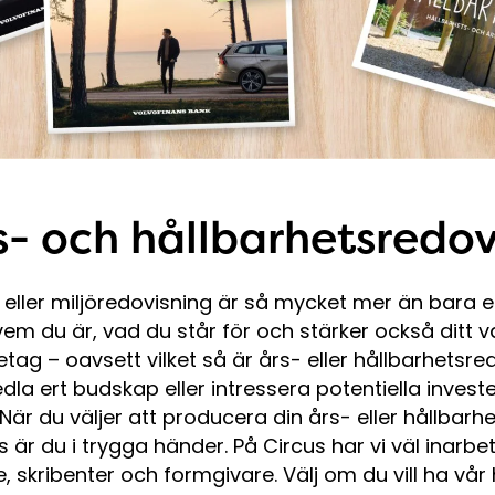
rs- och hållbarhetsredo
- eller miljöredovisning är så mycket mer än bara e
em du är, vad du står för och stärker också ditt va
retag – oavsett vilket så är års- eller hållbarhetsr
edla ert budskap eller intressera potentiella inves
är du väljer att producera din års- eller hållbarh
är du i trygga händer. På Circus har vi väl inarbe
, skribenter och formgivare. Välj om du vill ha vår