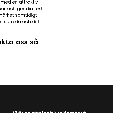
p med en attraktiv
uar och gör din text
märket samtidigt
n som du och ditt
kta oss så
Vi är en strategisk reklambyrå