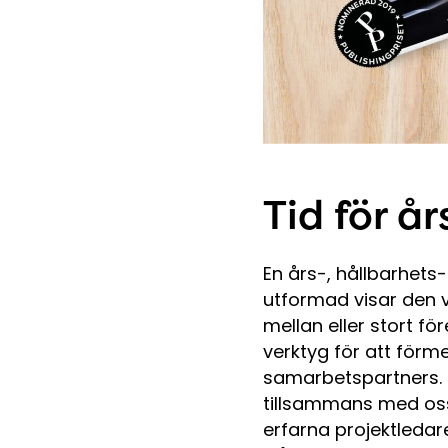
Tid för å
En års-, hållbarhets
utformad visar den v
mellan eller stort fö
verktyg för att förm
samarbetspartners. N
tillsammans med oss 
erfarna projektledare