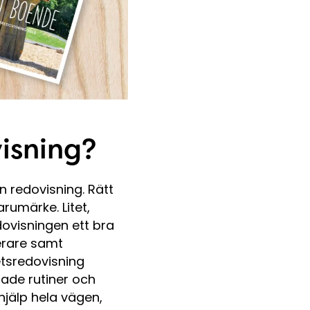
visning?
n redovisning. Rätt
rumärke. Litet,
edovisningen ett bra
terare samt
etsredovisning
tade rutiner och
 hjälp hela vägen,