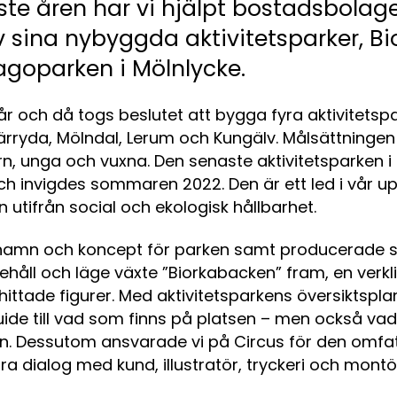
te åren har vi hjälpt bostadsbolage
av sina nybyggda aktivitetsparker, B
goparken i Mölnlycke.
år och då togs beslutet att bygga fyra aktivitetspa
yda, Mölndal, Lerum och Kungälv. Målsättningen 
n, unga och vuxna. Den senaste aktivitetsparken i B
 invigdes sommaren 2022. Den är ett led i vår u
 utifrån social och ekologisk hållbarhet.
 namn och koncept för parken samt producerade sky
nnehåll och läge växte ”Biorkabacken” fram, en verk
ittade figurer. Med aktivitetsparkens översiktspl
uide till vad som finns på platsen – men också v
in. Dessutom ansvarade vi på Circus för den omfa
ra dialog med kund, illustratör, tryckeri och montö