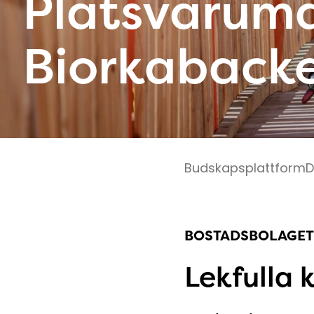
Platsvarum
Biorkaback
Budskapsplattform
D
BOSTADSBOLAGET
Lekfulla 