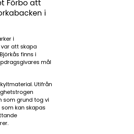
t Förbo att
iorkabacken i
rker i
var att skapa
jörkås finns i
ppdragsgivares mål
ltmaterial. Utifrån
lighetstrogen
an som grund tog vi
ad som kan skapas
ttande
rer.