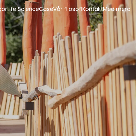
gör
Life Science
Case
Vår filosofi
Kontakt
Med mera