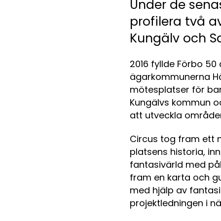
Under de senas
profilera två 
Kungälv och Sa
2016 fyllde Förbo 50 
ägarkommunerna Härr
mötesplatser för bar
Kungälvs kommun och
att utveckla områden
Circus tog fram ett
platsens historia, i
fantasivärld med påh
fram en karta och g
med hjälp av fantas
projektledningen i nä