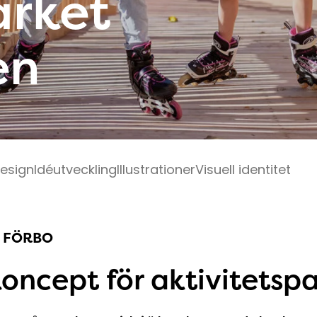
ärket
en
esign
Idéutveckling
Illustrationer
Visuell identitet
 FÖRBO
koncept för aktivitetsp