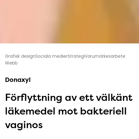
Grafisk design
Sociala medier
Strategi
Varumärkesarbete
Webb
Donaxyl
Förflyttning av ett välkänt
läkemedel mot bakteriell
vaginos