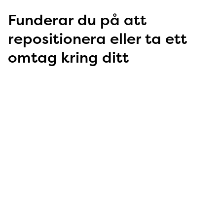
Funderar du på att
repositionera eller ta ett
omtag kring ditt
varumärke?
Prata med oss på Circus! Kontakta
Helena Ask
,
projektledare på tel 0708-19 14 17
Mer som detta